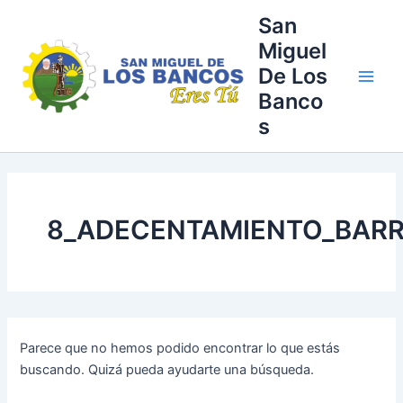
Buscar
Ir
Main
San
por:
al
Miguel
Men
contenido
De Los
Banco
s
8_ADECENTAMIENTO_BAR
Parece que no hemos podido encontrar lo que estás
buscando. Quizá pueda ayudarte una búsqueda.