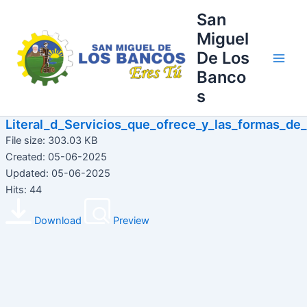
Ir
Main
San
al
Miguel
Men
contenido
De Los
Banco
s
Literal_d_Servicios_que_ofrece_y_las_formas_de
File size: 303.03 KB
Created: 05-06-2025
Updated: 05-06-2025
Hits: 44
Download
Preview