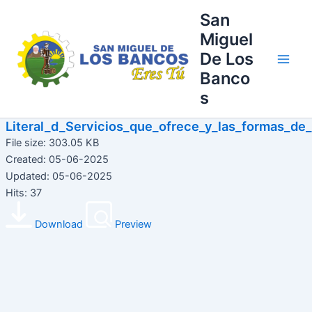
Ir
Main
San
al
Miguel
Men
contenido
De Los
Banco
s
Literal_d_Servicios_que_ofrece_y_las_formas_d
File size: 303.05 KB
Created: 05-06-2025
Updated: 05-06-2025
Hits: 37
Download
Preview