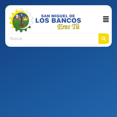
Main
Men