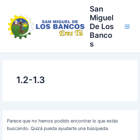
Buscar
Ir
Main
San
por:
al
Miguel
Men
contenido
De Los
Banco
s
1.2-1.3
Parece que no hemos podido encontrar lo que estás
buscando. Quizá pueda ayudarte una búsqueda.