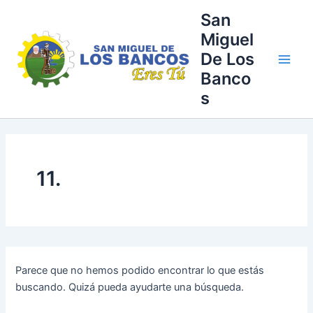
Buscar
Ir
Main
San
por:
al
Miguel
Men
contenido
De Los
Banco
s
11.
Parece que no hemos podido encontrar lo que estás
buscando. Quizá pueda ayudarte una búsqueda.