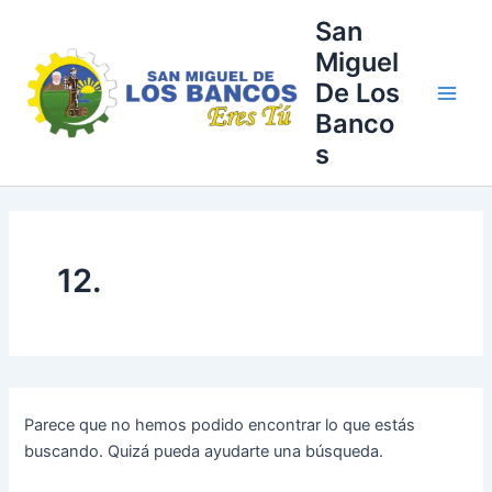
Buscar
Ir
Main
San
por:
al
Miguel
Men
contenido
De Los
Banco
s
12.
Parece que no hemos podido encontrar lo que estás
buscando. Quizá pueda ayudarte una búsqueda.