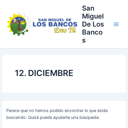
Buscar
Ir
Main
San
por:
al
Miguel
Men
contenido
De Los
Banco
s
12. DICIEMBRE
Parece que no hemos podido encontrar lo que estás
buscando. Quizá pueda ayudarte una búsqueda.