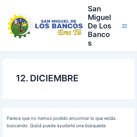
Buscar
Ir
Main
San
por:
al
Miguel
Men
contenido
De Los
Banco
s
12. DICIEMBRE
Parece que no hemos podido encontrar lo que estás
buscando. Quizá pueda ayudarte una búsqueda.