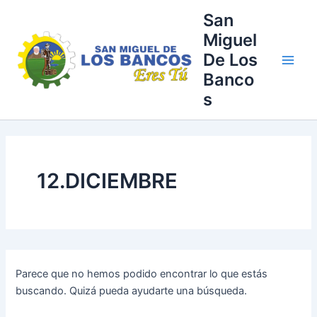
Buscar
Ir
Main
San
por:
al
Miguel
Men
contenido
De Los
Banco
s
12.DICIEMBRE
Parece que no hemos podido encontrar lo que estás
buscando. Quizá pueda ayudarte una búsqueda.