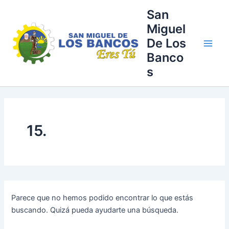
Buscar
Ir
Main
San
por:
al
Miguel
Men
contenido
De Los
Banco
s
15.
Parece que no hemos podido encontrar lo que estás
buscando. Quizá pueda ayudarte una búsqueda.