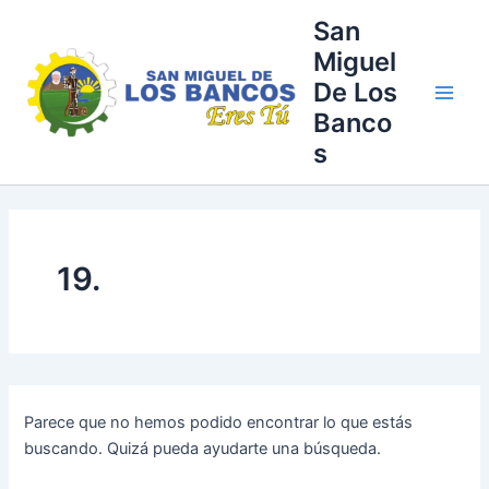
Buscar
Ir
Main
San
por:
al
Miguel
Men
contenido
De Los
Banco
s
19.
Parece que no hemos podido encontrar lo que estás
buscando. Quizá pueda ayudarte una búsqueda.