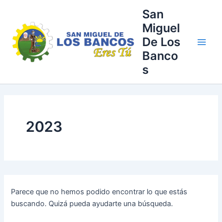
Buscar
Ir
Main
San
por:
al
Miguel
Men
contenido
De Los
Banco
s
2023
Parece que no hemos podido encontrar lo que estás
buscando. Quizá pueda ayudarte una búsqueda.