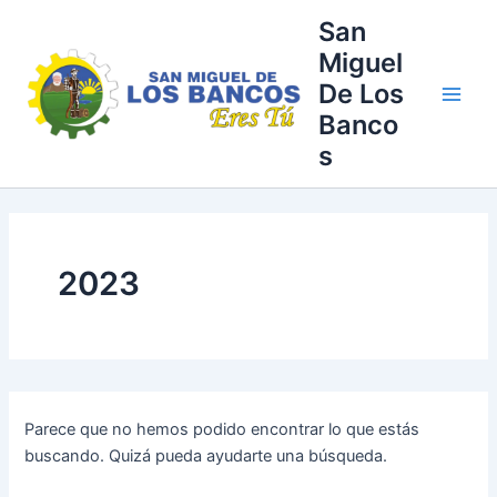
Buscar
Ir
Main
San
por:
al
Miguel
Men
contenido
De Los
Banco
s
2023
Parece que no hemos podido encontrar lo que estás
buscando. Quizá pueda ayudarte una búsqueda.