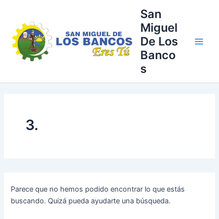
Buscar
Ir
Main
San
por:
al
Miguel
Men
contenido
De Los
Banco
s
3.
Parece que no hemos podido encontrar lo que estás
buscando. Quizá pueda ayudarte una búsqueda.