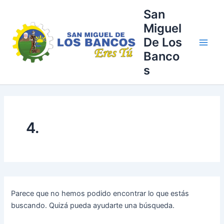
Buscar
Ir
Main
San
por:
al
Miguel
Men
contenido
De Los
Banco
s
4.
Parece que no hemos podido encontrar lo que estás
buscando. Quizá pueda ayudarte una búsqueda.