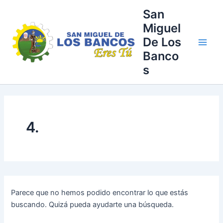
Buscar
Ir
Main
San
por:
al
Miguel
Men
contenido
De Los
Banco
s
4.
Parece que no hemos podido encontrar lo que estás
buscando. Quizá pueda ayudarte una búsqueda.