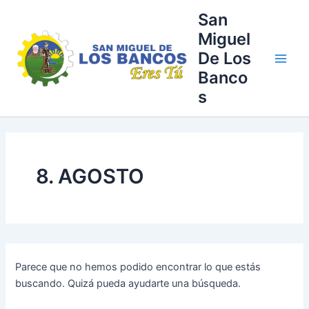
Buscar
Ir
Main
San
por:
al
Miguel
Men
contenido
De Los
Banco
s
8. AGOSTO
Parece que no hemos podido encontrar lo que estás
buscando. Quizá pueda ayudarte una búsqueda.