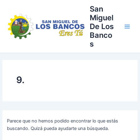
Buscar
Ir
Main
San
por:
al
Miguel
Men
contenido
De Los
Banco
s
9.
Parece que no hemos podido encontrar lo que estás
buscando. Quizá pueda ayudarte una búsqueda.