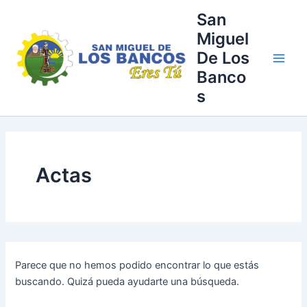
Buscar
Ir
Main
San
por:
al
Miguel
Men
contenido
De Los
Banco
s
Actas
Parece que no hemos podido encontrar lo que estás
buscando. Quizá pueda ayudarte una búsqueda.