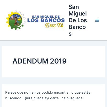
Buscar
Ir
Main
San
por:
al
Miguel
Men
contenido
De Los
Banco
s
ADENDUM 2019
Parece que no hemos podido encontrar lo que estás
buscando. Quizá pueda ayudarte una búsqueda.