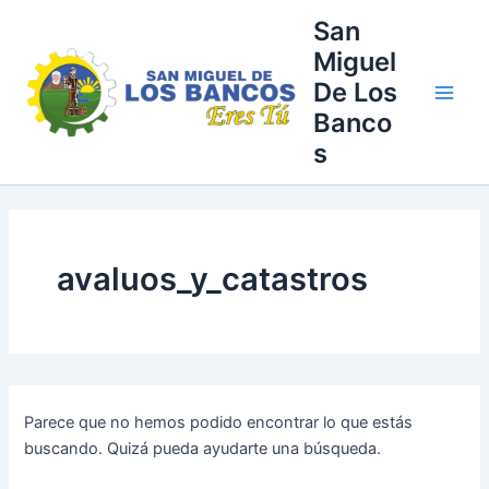
Buscar
Ir
Main
San
por:
al
Miguel
Men
contenido
De Los
Banco
s
avaluos_y_catastros
Parece que no hemos podido encontrar lo que estás
buscando. Quizá pueda ayudarte una búsqueda.