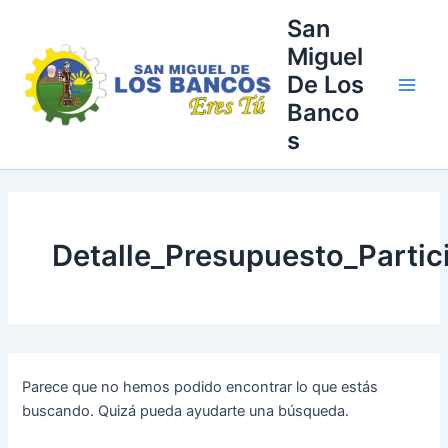
Buscar
Ir
Main
San
por:
al
Miguel
Men
contenido
De Los
Banco
s
Detalle_Presupuesto_Partic
Parece que no hemos podido encontrar lo que estás
buscando. Quizá pueda ayudarte una búsqueda.