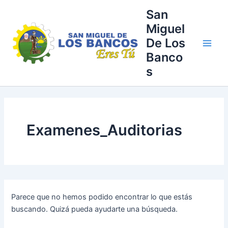
Buscar
Ir
Main
San
por:
al
Miguel
Men
contenido
De Los
Banco
s
Examenes_Auditorias
Parece que no hemos podido encontrar lo que estás
buscando. Quizá pueda ayudarte una búsqueda.