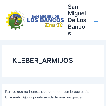
Buscar
Ir
Main
San
por:
al
Miguel
Men
contenido
De Los
Banco
s
KLEBER_ARMIJOS
Parece que no hemos podido encontrar lo que estás
buscando. Quizá pueda ayudarte una búsqueda.