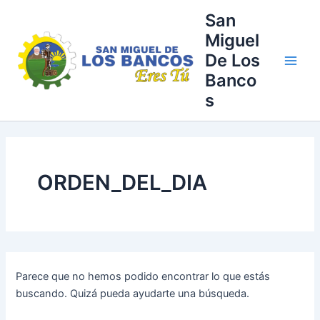
Buscar
Ir
Main
San
por:
al
Miguel
Men
contenido
De Los
Banco
s
ORDEN_DEL_DIA
Parece que no hemos podido encontrar lo que estás
buscando. Quizá pueda ayudarte una búsqueda.