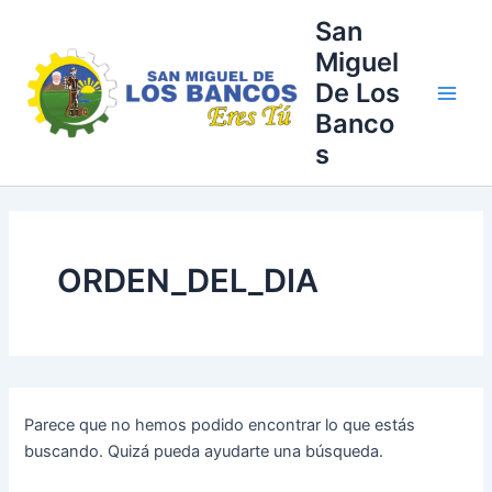
Buscar
Ir
Main
San
por:
al
Miguel
Men
contenido
De Los
Banco
s
ORDEN_DEL_DIA
Parece que no hemos podido encontrar lo que estás
buscando. Quizá pueda ayudarte una búsqueda.