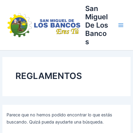
Buscar
Ir
Main
San
por:
al
Miguel
Men
contenido
De Los
Banco
s
REGLAMENTOS
Parece que no hemos podido encontrar lo que estás
buscando. Quizá pueda ayudarte una búsqueda.