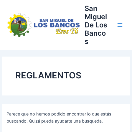
Buscar
Ir
Main
San
por:
al
Miguel
Men
contenido
De Los
Banco
s
REGLAMENTOS
Parece que no hemos podido encontrar lo que estás
buscando. Quizá pueda ayudarte una búsqueda.