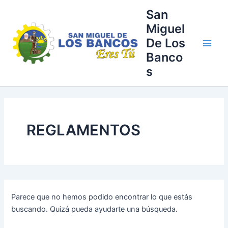
Buscar
Ir
Main
San
por:
al
Miguel
Men
contenido
De Los
Banco
s
REGLAMENTOS
Parece que no hemos podido encontrar lo que estás
buscando. Quizá pueda ayudarte una búsqueda.