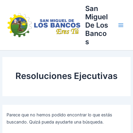
Buscar
Ir
Main
San
por:
al
Miguel
Men
contenido
De Los
Banco
s
Resoluciones Ejecutivas
Parece que no hemos podido encontrar lo que estás
buscando. Quizá pueda ayudarte una búsqueda.