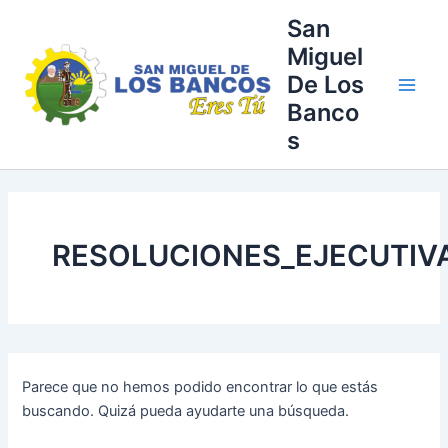
Buscar
Ir
Main
San
por:
al
Miguel
Men
contenido
De Los
Banco
s
RESOLUCIONES_EJECUTIV
Parece que no hemos podido encontrar lo que estás
buscando. Quizá pueda ayudarte una búsqueda.