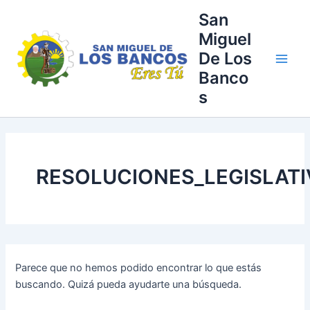
Buscar
Ir
Main
San
por:
al
Miguel
Men
contenido
De Los
Banco
s
RESOLUCIONES_LEGISLATI
Parece que no hemos podido encontrar lo que estás
buscando. Quizá pueda ayudarte una búsqueda.