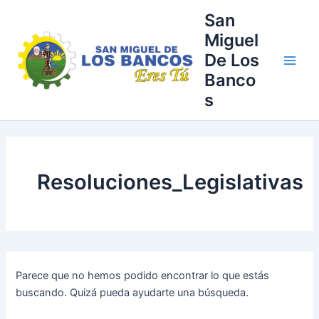
Buscar
Ir
Main
San
por:
al
Miguel
Men
contenido
De Los
Banco
s
Resoluciones_Legislativas
Parece que no hemos podido encontrar lo que estás
buscando. Quizá pueda ayudarte una búsqueda.