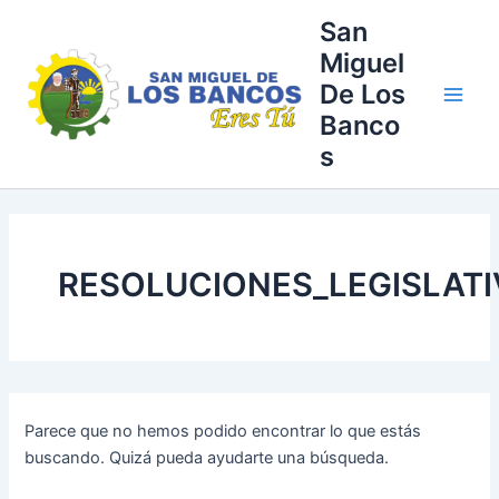
Buscar
Ir
Main
San
por:
al
Miguel
Men
contenido
De Los
Banco
s
RESOLUCIONES_LEGISLATI
Parece que no hemos podido encontrar lo que estás
buscando. Quizá pueda ayudarte una búsqueda.