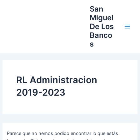
Buscar
Ir
Main
San
por:
al
Miguel
Men
contenido
De Los
Banco
s
RL Administracion
2019-2023
Parece que no hemos podido encontrar lo que estás