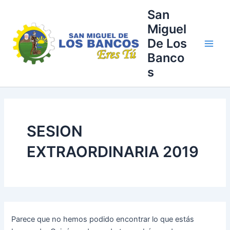
Buscar
Ir
Main
San
por:
al
Miguel
Men
contenido
De Los
Banco
s
SESION
EXTRAORDINARIA 2019
Parece que no hemos podido encontrar lo que estás