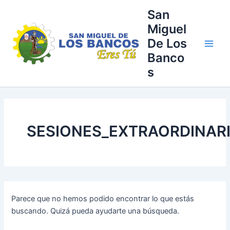
Buscar
Ir
Main
San
por:
al
Miguel
Men
contenido
De Los
Banco
s
SESIONES_EXTRAORDINAR
Parece que no hemos podido encontrar lo que estás
buscando. Quizá pueda ayudarte una búsqueda.