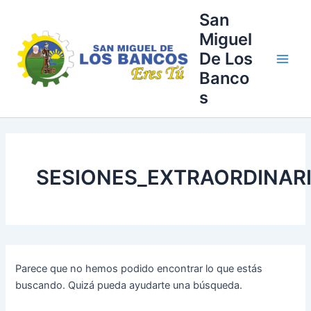
Buscar
Ir
Main
San
por:
al
Miguel
Men
contenido
De Los
Banco
s
SESIONES_EXTRAORDINAR
Parece que no hemos podido encontrar lo que estás
buscando. Quizá pueda ayudarte una búsqueda.