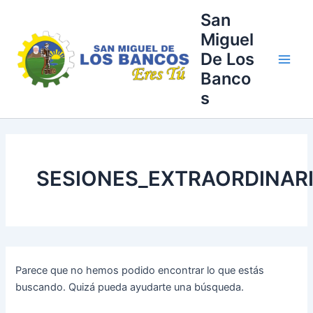
Buscar
Ir
Main
San
por:
al
Miguel
Men
contenido
De Los
Banco
s
SESIONES_EXTRAORDINAR
Parece que no hemos podido encontrar lo que estás
buscando. Quizá pueda ayudarte una búsqueda.