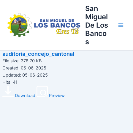
Ir
Main
San
al
Miguel
Men
contenido
De Los
Banco
s
auditoria_concejo_cantonal
File size: 378.70 KB
Created: 05-06-2025
Updated: 05-06-2025
Hits: 41
Download
Preview