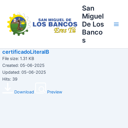
Ir
Main
San
al
Miguel
Men
contenido
De Los
Banco
s
certificadoLiteralB
File size: 1.31 KB
Created: 05-06-2025
Updated: 05-06-2025
Hits: 39
Download
Preview