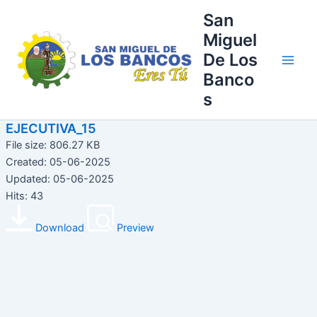
Ir
Main
San
al
Miguel
Men
contenido
De Los
Banco
s
EJECUTIVA_15
File size: 806.27 KB
Created: 05-06-2025
Updated: 05-06-2025
Hits: 43
Download
Preview