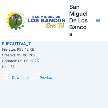
Ir
Main
San
al
Miguel
Men
contenido
De Los
Banco
s
EJECUTIVA_7
File size: 955.42 KB
Created: 05-06-2025
Updated: 05-06-2025
Hits: 37
Download
Preview