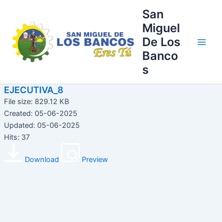
Ir
Main
San
al
Miguel
Men
contenido
De Los
Banco
s
EJECUTIVA_8
File size: 829.12 KB
Created: 05-06-2025
Updated: 05-06-2025
Hits: 37
Download
Preview