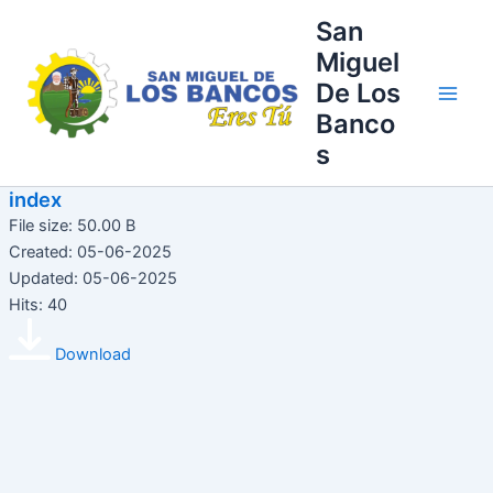
Ir
Main
San
al
Miguel
Men
contenido
De Los
Banco
s
index
File size: 50.00 B
Created: 05-06-2025
Updated: 05-06-2025
Hits: 40
Download