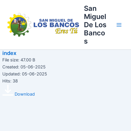
Ir
Main
San
al
Miguel
Men
contenido
De Los
Banco
s
index
File size: 47.00 B
Created: 05-06-2025
Updated: 05-06-2025
Hits: 38
Download