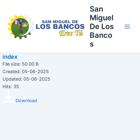
Ir
Main
San
al
Miguel
Men
contenido
De Los
Banco
s
index
File size: 50.00 B
Created: 05-06-2025
Updated: 05-06-2025
Hits: 35
Download