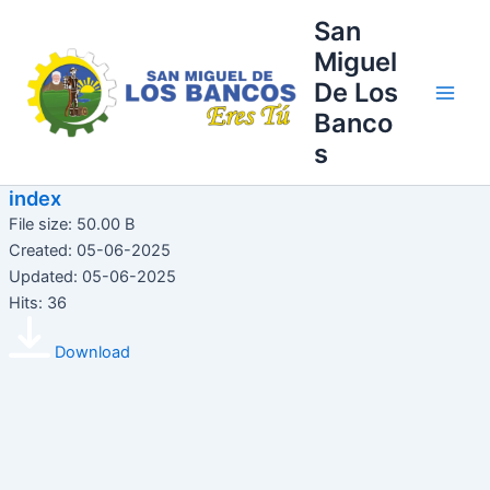
Ir
Main
San
al
Miguel
Men
contenido
De Los
Banco
s
index
File size: 50.00 B
Created: 05-06-2025
Updated: 05-06-2025
Hits: 36
Download