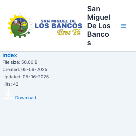
Ir
Main
San
al
Miguel
Men
contenido
De Los
Banco
s
index
File size: 50.00 B
Created: 05-06-2025
Updated: 05-06-2025
Hits: 42
Download